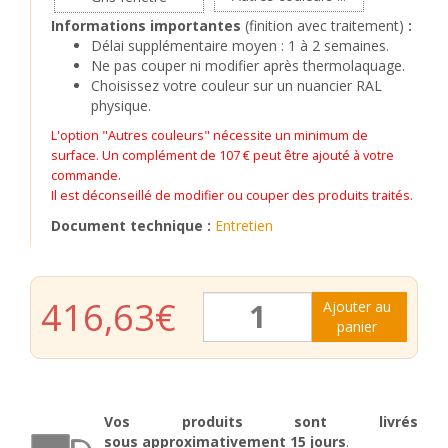
Informations importantes
(finition avec traitement)
:
Délai supplémentaire moyen : 1 à 2 semaines.
Ne pas couper ni modifier après thermolaquage.
Choisissez votre couleur sur un nuancier RAL
physique.
L'option "Autres couleurs" nécessite un minimum de
surface. Un complément de 107 € peut être ajouté à votre
commande.
Il est déconseillé de modifier ou couper des produits traités.
Document technique :
Entretien
quantité
416,63
€
Ajouter au
de
panier
Marquise
Candice
Vos produits sont livrés
sous
approximativement
15 jours
.