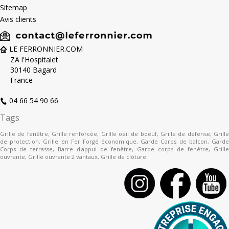
Sitemap
Avis clients
LE FERRONNIER.COM
ZA l'Hospitalet
30140 Bagard
France
04 66 54 90 66
Tags
Grille de fenêtre
,
Grille renforcée
,
Grille oeil de boeuf
,
Grille de défense
,
Grill
de protection
,
Grille en Fer Forgé économique
,
Garde Corps de balcon
,
Gard
Corps de terrasse
,
Barre d'appui de fenêtre
,
Garde corps de fenêtre
,
Grille
ouvrante
,
Grille ouvrante 2 vantaux
,
Grille de clôture