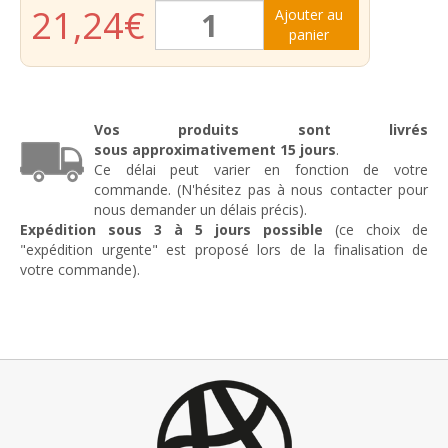
quantité
21,24
€
Ajouter au
de
panier
Forêt
ø17mm
Longueur
260mm
Vos produits sont livrés
sous
approximativement
15 jours
.
Ce délai peut varier en fonction de votre
commande. (N'hésitez pas à nous contacter pour
nous demander un délais précis).
Expédition sous 3 à 5 jours possible
(ce choix de
"expédition urgente" est proposé lors de la finalisation de
votre commande).