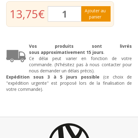
quantité
13,75
€
Ajouter au
de
panier
Forêt
ø15mm
Longueur
160mm
Vos produits sont livrés
sous
approximativement
15 jours
.
Ce délai peut varier en fonction de votre
commande. (N'hésitez pas à nous contacter pour
nous demander un délais précis).
Expédition sous 3 à 5 jours possible
(ce choix de
"expédition urgente" est proposé lors de la finalisation de
votre commande).