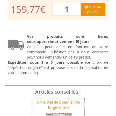
quantité
159,77
€
Ajouter au
de
panier
Grille
de
fenêtre
renforcée
en
Vos produits sont livrés
fer
sous
approximativement
15 jours
.
forgé
Ce délai peut varier en fonction de votre
Amélie
commande. (N'hésitez pas à nous contacter
pour nous demander un délais précis).
Expédition sous 3 à 5 jours possible
(ce choix de
"expédition urgente" est proposé lors de la finalisation de
votre commande).
Articles conseillés :
Grille Oeil de Boeuf en fer
forgé Amélie