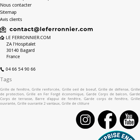
Nous contacter
Sitemap
Avis clients
LE FERRONNIER.COM
ZA l'Hospitalet
30140 Bagard
France
04 66 54 90 66
Tags
Grille de fenêtre
,
Grille renforcée
,
Grille oeil de boeuf
,
Grille de défense
,
Grill
de protection
,
Grille en Fer Forgé économique
,
Garde Corps de balcon
,
Gard
Corps de terrasse
,
Barre d'appui de fenêtre
,
Garde corps de fenêtre
,
Grille
ouvrante
,
Grille ouvrante 2 vantaux
,
Grille de clôture