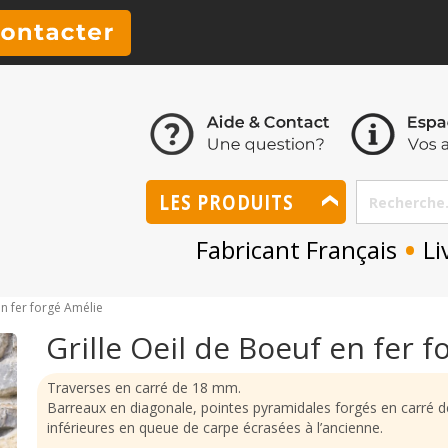
LES PRODUITS
•
Fabricant Français
Li
en fer forgé Amélie
Grille Oeil de Boeuf en fer 
Traverses en carré de 18 mm.
Barreaux en diagonale, pointes pyramidales forgés en carré 
inférieures en queue de carpe écrasées à l’ancienne.