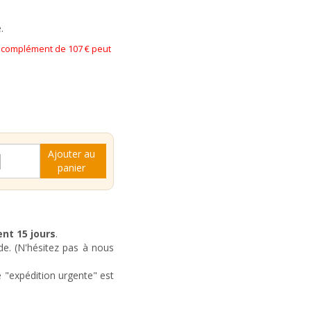
.
n complément de 107 € peut
é
Ajouter au
panier
ent
15 jours
.
e. (N'hésitez pas à nous
 "expédition urgente" est