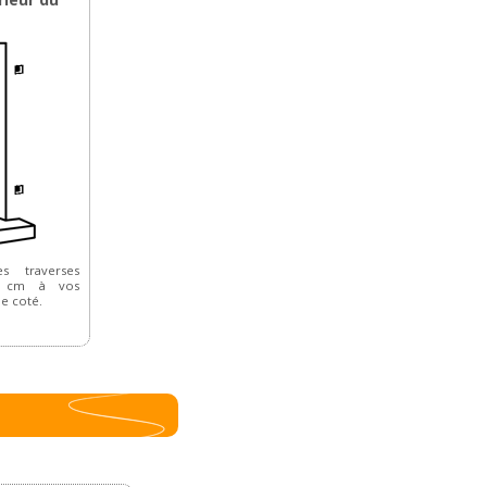
s traverses
,5 cm à vos
e coté.