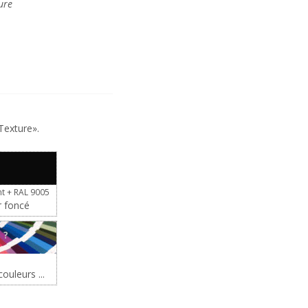
ure
Texture».
t + RAL 9005
r foncé
?
ouleurs ...