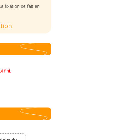
a fixation se fait en
ation
pi fini.
rieur du