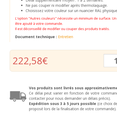
Délai supplémentaire moyen : 1 à 2 semaines.
Ne pas couper ni modifier après thermolaquage.
Choisissez votre couleur sur un nuancier RAL physique
L'option "Autres couleurs" nécessite un minimum de surface. U
être ajouté à votre commande.
Il est déconseillé de modifier ou couper des produits traités.
Document technique :
Entretien
quantit
222,58
€
de
Grille
Oeil
de
Boeuf
en
Vos produits sont livrés sous
approximativem
fer
Ce délai peut varier en fonction de votre command
forgé
contacter pour nous demander un délais précis).
Amélie
Expédition sous 3 à 5 jours possible
(ce choix de
proposé lors de la finalisation de votre commande).