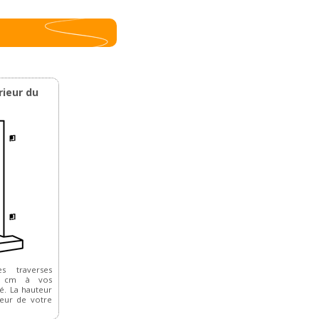
rieur du
s traverses
,5 cm à vos
é. La hauteur
teur de votre