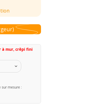
ation
rgeur)
à mur, crêpi fini
e sur mesure :