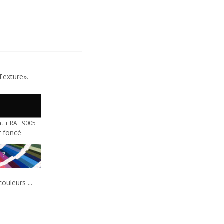
Texture».
t + RAL 9005
r foncé
?
ouleurs ...