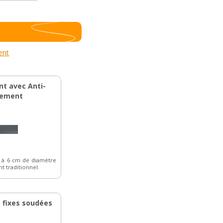
ent
nt avec Anti-
hement
5 à 6 cm de diamètre
t traditionnel.
s fixes soudées