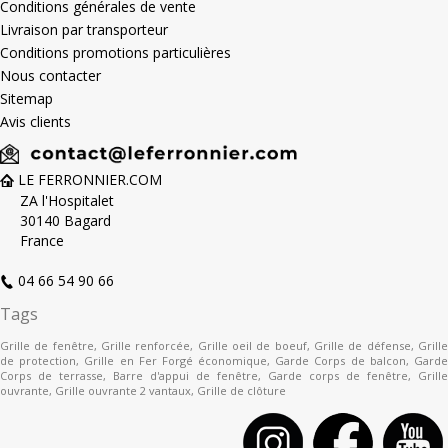
Conditions générales de vente
Livraison par transporteur
Conditions promotions particulières
Nous contacter
Sitemap
Avis clients
LE FERRONNIER.COM
ZA l'Hospitalet
30140 Bagard
France
04 66 54 90 66
Tags
Grille de fenêtre
,
Grille renforcée
,
Grille oeil de boeuf
,
Grille de défense
,
Grill
de protection
,
Grille en Fer Forgé économique
,
Garde Corps de balcon
,
Gard
Corps de terrasse
,
Barre d'appui de fenêtre
,
Garde corps de fenêtre
,
Grille
ouvrante
,
Grille ouvrante 2 vantaux
,
Grille de clôture