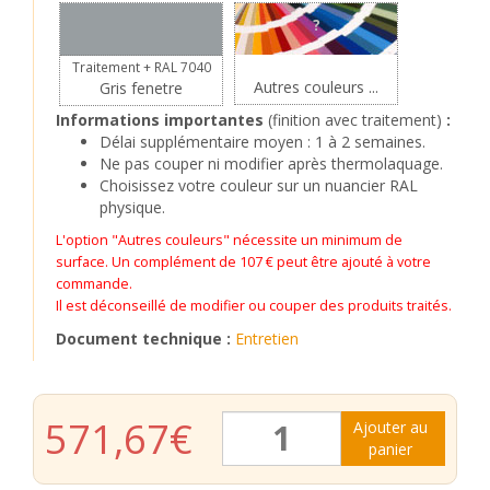
?
Traitement + RAL 7040
Autres couleurs ...
Gris fenetre
Informations importantes
(finition avec traitement)
:
Délai supplémentaire moyen : 1 à 2 semaines.
Ne pas couper ni modifier après thermolaquage.
Choisissez votre couleur sur un nuancier RAL
physique.
L'option "Autres couleurs" nécessite un minimum de
surface. Un complément de 107 € peut être ajouté à votre
commande.
Il est déconseillé de modifier ou couper des produits traités.
Document technique :
Entretien
quantité
571,67
€
Ajouter au
de
panier
Marquise
Mathilde