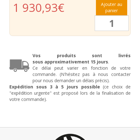
1 930,93
€
Ajouter au
panier
quantité
de
Grille
ouvrante
en
fer
Vos produits sont livrés
forgé
sous
approximativement
15 jours
Vincent
.
Ce délai peut varier en fonction de votre
2
commande. (N'hésitez pas à nous contacter
vantaux
pour nous demander un délais précis).
Expédition sous 3 à 5 jours possible
(ce choix de
"expédition urgente" est proposé lors de la finalisation de
votre commande).