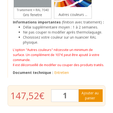
?
Traitement + RAL 7040
Autres couleurs ...
Gris fenetre
Informations importantes
(finition avec traitement)
:
Délai supplémentaire moyen : 1 à 2 semaines.
Ne pas couper ni modifier après thermolaquage.
Choisissez votre couleur sur un nuancier RAL
physique.
L'option "Autres couleurs" nécessite un minimum de
surface. Un complément de 107 € peut être ajouté à votre
commande.
Il est déconseillé de modifier ou couper des produits traités.
Document technique :
Entretien
quantité
147,52
€
Ajouter au
de
panier
Grille
Oeil
de