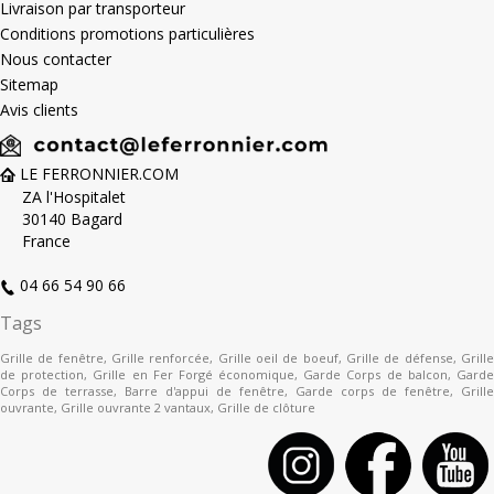
Livraison par transporteur
Conditions promotions particulières
Nous contacter
Sitemap
Avis clients
LE FERRONNIER.COM
ZA l'Hospitalet
30140 Bagard
France
04 66 54 90 66
Tags
Grille de fenêtre
,
Grille renforcée
,
Grille oeil de boeuf
,
Grille de défense
,
Grill
de protection
,
Grille en Fer Forgé économique
,
Garde Corps de balcon
,
Gard
Corps de terrasse
,
Barre d'appui de fenêtre
,
Garde corps de fenêtre
,
Grille
ouvrante
,
Grille ouvrante 2 vantaux
,
Grille de clôture