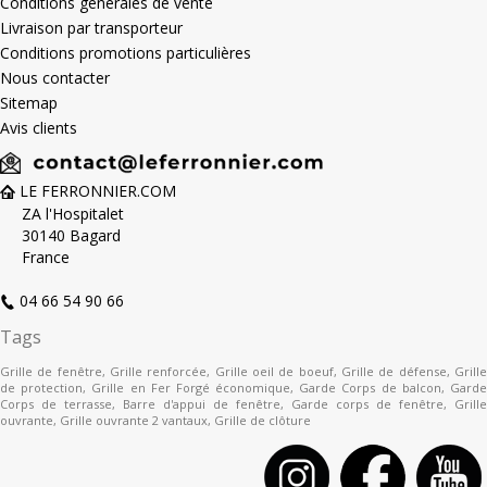
Conditions générales de vente
Livraison par transporteur
Conditions promotions particulières
Nous contacter
Sitemap
Avis clients
LE FERRONNIER.COM
ZA l'Hospitalet
30140 Bagard
France
04 66 54 90 66
Tags
Grille de fenêtre
,
Grille renforcée
,
Grille oeil de boeuf
,
Grille de défense
,
Grill
de protection
,
Grille en Fer Forgé économique
,
Garde Corps de balcon
,
Gard
Corps de terrasse
,
Barre d'appui de fenêtre
,
Garde corps de fenêtre
,
Grille
ouvrante
,
Grille ouvrante 2 vantaux
,
Grille de clôture