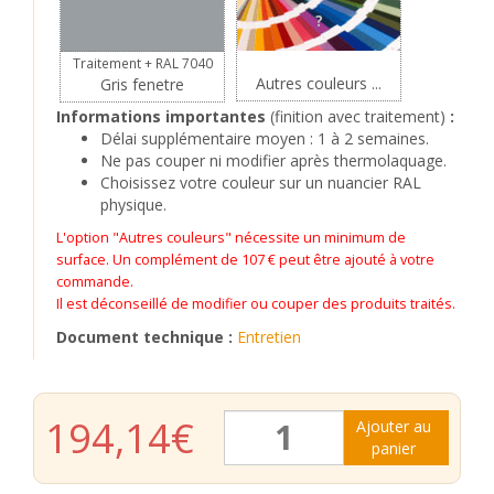
?
Traitement + RAL 7040
Autres couleurs ...
Gris fenetre
Informations importantes
(finition avec traitement)
:
Délai supplémentaire moyen : 1 à 2 semaines.
Ne pas couper ni modifier après thermolaquage.
Choisissez votre couleur sur un nuancier RAL
physique.
L'option "Autres couleurs" nécessite un minimum de
surface. Un complément de 107 € peut être ajouté à votre
commande.
Il est déconseillé de modifier ou couper des produits traités.
Document technique :
Entretien
quantité
194,14
€
Ajouter au
de
panier
Grille
Oeil