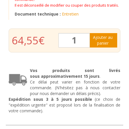
Il est déconseillé de modifier ou couper des produits traités.
Document technique :
Entretien
quantité
64,55
€
Ajouter au
de
panier
Grille
de
fenêtre
en
fer
Vos produits sont livrés
forgé
sous
approximativement
15 jours
.
Vincent
Ce délai peut varier en fonction de votre
commande. (N'hésitez pas à nous contacter
pour nous demander un délais précis).
Expédition sous 3 à 5 jours possible
(ce choix de
"expédition urgente" est proposé lors de la finalisation de
votre commande).