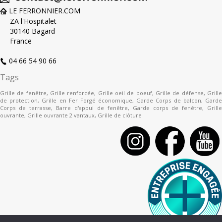
LE FERRONNIER.COM
ZA l'Hospitalet
30140 Bagard
France
04 66 54 90 66
Tags
Grille de fenêtre
,
Grille renforcée
,
Grille oeil de boeuf
,
Grille de défense
,
Grill
de protection
,
Grille en Fer Forgé économique
,
Garde Corps de balcon
,
Gard
Corps de terrasse
,
Barre d'appui de fenêtre
,
Garde corps de fenêtre
,
Grille
ouvrante
,
Grille ouvrante 2 vantaux
,
Grille de clôture