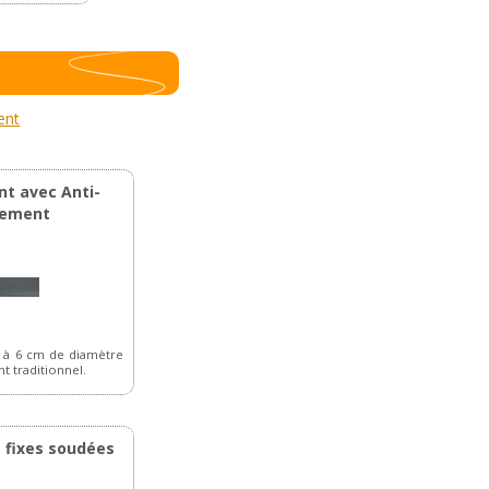
ent
nt avec Anti-
hement
5 à 6 cm de diamètre
t traditionnel.
s fixes soudées