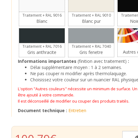
Traitement + RAL 9016
Traitement + RAL 9010
Traitemen
Blanc
Blanc pur
Noi
Traitement + RAL 7016
Traitement + RAL 7040
Autres c
Gris anthracite
Gris fenetre
Informations importantes
(finition avec traitement)
:
Délai supplémentaire moyen : 1 à 2 semaines.
Ne pas couper ni modifier après thermolaquage.
Choisissez votre couleur sur un nuancier RAL physique
L'option "Autres couleurs" nécessite un minimum de surface. U
être ajouté à votre commande.
Il est déconseillé de modifier ou couper des produits traités.
Document technique :
Entretien
quantit