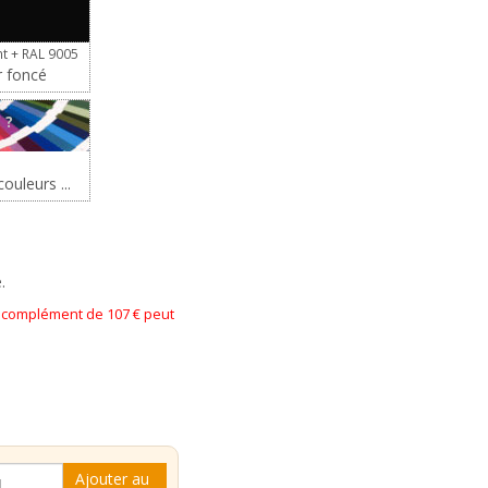
t + RAL 9005
r foncé
?
ouleurs ...
.
n complément de 107 € peut
é
Ajouter au