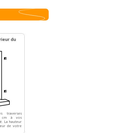
rieur du
s traverses
,5 cm à vos
é. La hauteur
teur de votre