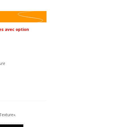
es avec option
ure
Texture».