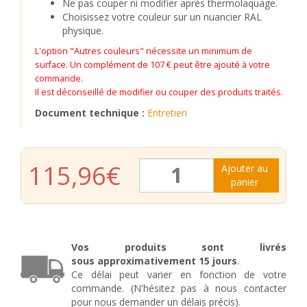
Ne pas couper ni modifier après thermolaquage.
Choisissez votre couleur sur un nuancier RAL
physique.
L'option "Autres couleurs" nécessite un minimum de
surface. Un complément de 107 € peut être ajouté à votre
commande.
Il est déconseillé de modifier ou couper des produits traités.
Document technique :
Entretien
quantité
115,96
€
Ajouter au
de
panier
Grille
de
fenêtre
en
fer
Vos produits sont livrés
forgé
sous
approximativement
15 jours
.
Noémie
Ce délai peut varier en fonction de votre
commande. (N'hésitez pas à nous contacter
pour nous demander un délais précis).