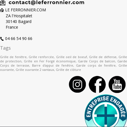
LE FERRONNIER.COM
ZA l'Hospitalet
30140 Bagard
France
04 66 54 90 66
Tags
Grille de fenêtre
,
Grille renforcée
,
Grille oeil de boeuf
,
Grille de défense
,
Grill
de protection
,
Grille en Fer Forgé économique
,
Garde Corps de balcon
,
Gard
Corps de terrasse
,
Barre d'appui de fenêtre
,
Garde corps de fenêtre
,
Grille
ouvrante
,
Grille ouvrante 2 vantaux
,
Grille de clôture