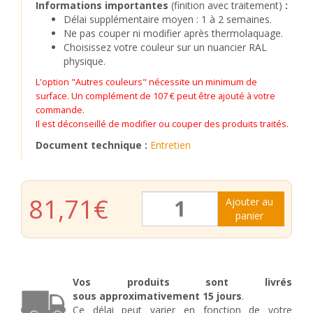
Informations importantes
(finition avec traitement)
:
Délai supplémentaire moyen : 1 à 2 semaines.
Ne pas couper ni modifier après thermolaquage.
Choisissez votre couleur sur un nuancier RAL
physique.
L'option "Autres couleurs" nécessite un minimum de
surface. Un complément de 107 € peut être ajouté à votre
commande.
Il est déconseillé de modifier ou couper des produits traités.
Document technique :
Entretien
quantité
81,71
€
Ajouter au
de
panier
Grille
de
fenêtre
en
fer
Vos produits sont livrés
forgé
sous
approximativement
15 jours
.
Marcel
Ce délai peut varier en fonction de votre