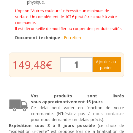
physique.
L'option "Autres couleurs" nécessite un minimum de
surface. Un complément de 107 € peut être ajouté à votre
commande.
Il est déconseillé de modifier ou couper des produits traités.
Document technique :
Entretien
quantité
149,48
€
Ajouter au
de
panier
Grille
de
fenêtre
en
fer
Vos produits sont livrés
forgé
sous
approximativement
15 jours
.
Laura
Ce délai peut varier en fonction de votre
commande. (N'hésitez pas à nous contacter
pour nous demander un délais précis).
Expédition sous 3 à 5 jours possible
(ce choix de
"expédition urgente" est proposé lors de la finalisation de