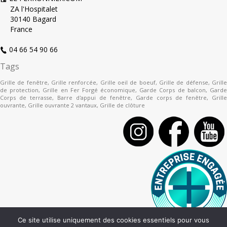
ZA l'Hospitalet
30140 Bagard
France
04 66 54 90 66
Tags
Grille de fenêtre
,
Grille renforcée
,
Grille oeil de boeuf
,
Grille de défense
,
Grill
de protection
,
Grille en Fer Forgé économique
,
Garde Corps de balcon
,
Gard
Corps de terrasse
,
Barre d'appui de fenêtre
,
Garde corps de fenêtre
,
Grille
ouvrante
,
Grille ouvrante 2 vantaux
,
Grille de clôture
Ce site utilise uniquement des cookies essentiels pour vous