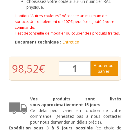
Choisissez votre couleur sur un nuancier RAL
physique.
L'option "Autres couleurs" nécessite un minimum de
surface. Un complément de 107 € peut être ajouté à votre
commande.
Il est déconseillé de modifier ou couper des produits traités.
Document technique :
Entretien
quantité
98,52
€
Ajouter au
de
panier
Grille
de
fenêtre
en
fer
Vos produits sont livrés
forgé
sous
approximativement
15 jours
.
Géraldine
Ce délai peut varier en fonction de votre
commande. (N'hésitez pas à nous contacter
pour nous demander un délais précis).
Expédition sous 3 à 5 jours possible
(ce choix de