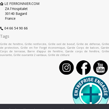
LE FERRONNIER.COM
ZA l'Hospitalet
30140 Bagard
France
04 66 54 90 66
Tags
Grille de fenêtre
,
Grille renforcée
,
Grille oeil de boeuf
,
Grille de défense
,
Grill
de protection
,
Grille en Fer Forgé économique
,
Garde Corps de balcon
,
Gard
Corps de terrasse
,
Barre d'appui de fenêtre
,
Garde corps de fenêtre
,
Grille
ouvrante
,
Grille ouvrante 2 vantaux
,
Grille de clôture