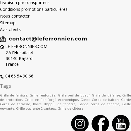
Livraison par transporteur
Conditions promotions particulières
Nous contacter
Sitemap
Avis clients
LE FERRONNIER.COM
ZA l'Hospitalet
30140 Bagard
France
04 66 54 90 66
Tags
Grille de fenêtre
,
Grille renforcée
,
Grille oeil de boeuf
,
Grille de défense
,
Grill
de protection
,
Grille en Fer Forgé économique
,
Garde Corps de balcon
,
Gard
Corps de terrasse
,
Barre d'appui de fenêtre
,
Garde corps de fenêtre
,
Grille
ouvrante
,
Grille ouvrante 2 vantaux
,
Grille de clôture