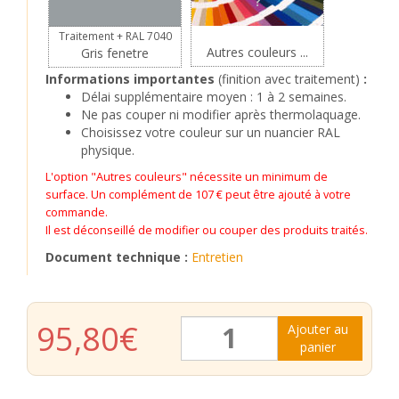
?
Traitement + RAL 7040
Autres couleurs ...
Gris fenetre
Informations importantes
(finition avec traitement)
:
Délai supplémentaire moyen : 1 à 2 semaines.
Ne pas couper ni modifier après thermolaquage.
Choisissez votre couleur sur un nuancier RAL
physique.
L'option "Autres couleurs" nécessite un minimum de
surface. Un complément de 107 € peut être ajouté à votre
commande.
Il est déconseillé de modifier ou couper des produits traités.
Document technique :
Entretien
quantité
95,80
€
Ajouter au
de
panier
Grille
de
fenêtre