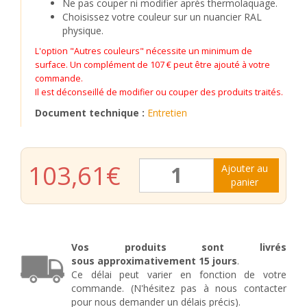
Ne pas couper ni modifier après thermolaquage.
Choisissez votre couleur sur un nuancier RAL
physique.
L'option "Autres couleurs" nécessite un minimum de
surface. Un complément de 107 € peut être ajouté à votre
commande.
Il est déconseillé de modifier ou couper des produits traités.
Document technique :
Entretien
quantité
103,61
€
Ajouter au
de
panier
Grille
de
fenêtre
en
fer
Vos produits sont livrés
forgé
sous
approximativement
15 jours
.
Chloé
Ce délai peut varier en fonction de votre
commande. (N'hésitez pas à nous contacter
pour nous demander un délais précis).