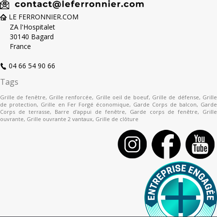
LE FERRONNIER.COM
ZA l'Hospitalet
30140 Bagard
France
04 66 54 90 66
Tags
Grille de fenêtre
,
Grille renforcée
,
Grille oeil de boeuf
,
Grille de défense
,
Grill
de protection
,
Grille en Fer Forgé économique
,
Garde Corps de balcon
,
Gard
Corps de terrasse
,
Barre d'appui de fenêtre
,
Garde corps de fenêtre
,
Grille
ouvrante
,
Grille ouvrante 2 vantaux
,
Grille de clôture