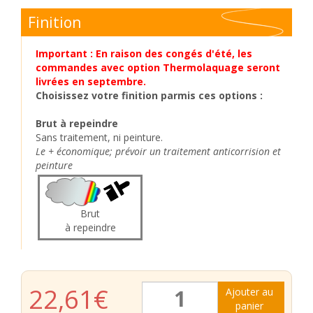
Finition
Important : En raison des congés d'été, les
commandes avec option Thermolaquage seront
livrées en septembre.
Choisissez votre finition parmis ces options :
Brut à repeindre
Sans traitement, ni peinture.
Le + économique; prévoir un traitement anticorrision et
peinture
Brut
à repeindre
quantité
22,61
€
Ajouter au
de
panier