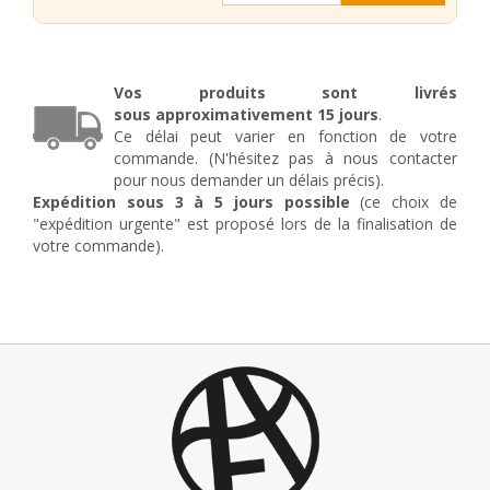
Jeu
de
2
platines
pour
Vos produits sont livrés
une
sous
approximativement
15 jours
.
fixation
Ce délai peut varier en fonction de votre
murale
commande. (N'hésitez pas à nous contacter
pour
pour nous demander un délais précis).
garde
Expédition sous 3 à 5 jours possible
(ce choix de
corps
"expédition urgente" est proposé lors de la finalisation de
de
votre commande).
piscine