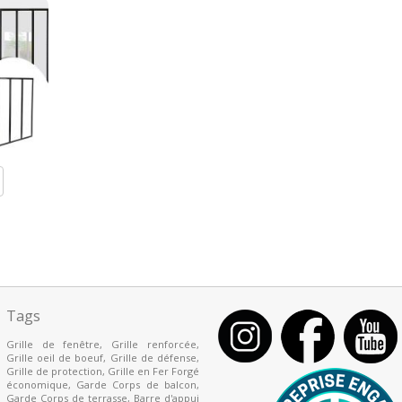
Tags
Grille de fenêtre
,
Grille renforcée
,
Grille oeil de boeuf
,
Grille de défense
,
Grille de protection
,
Grille en Fer Forgé
économique
,
Garde Corps de balcon
,
Garde Corps de terrasse
,
Barre d'appui