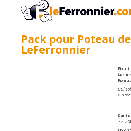
Pack pour Poteau de 
LeFerronnier
Fixati
termi
Fixati
Utilisa
terrass
Conte
· 2 Go
En opt